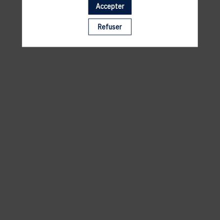
Accepter
Il manque du contenu : rafraichissez votre navigateur
Refuser