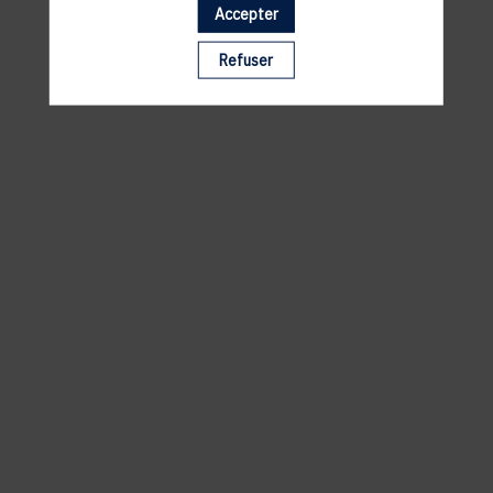
Accepter
Il manque du contenu : rafraichissez votre navigateur
Refuser