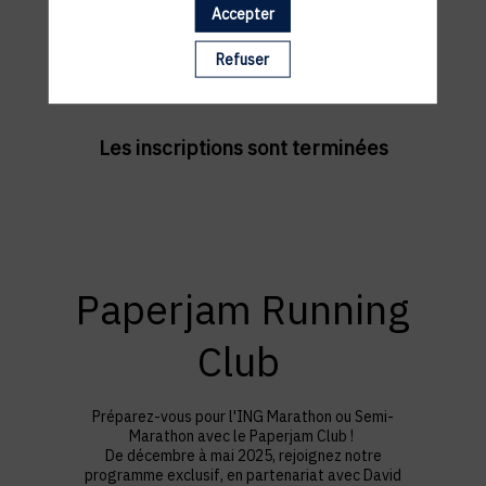
Accepter
Refuser
Les inscriptions sont terminées
Paperjam Running
Club
Préparez-vous pour l'ING Marathon ou Semi-
Marathon avec le Paperjam Club !
De décembre à mai 2025, rejoignez notre
programme exclusif, en partenariat avec David