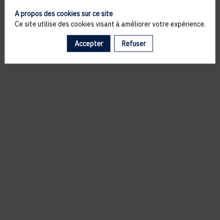
A propos des cookies sur ce site
Ce site utilise des cookies visant à améliorer votre expérience.
Accepter
Refuser
Il manque du contenu : rafraichissez votre navigateur