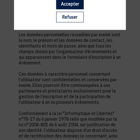
est nécessaire pour permettre à l’utilisateur de
Accepter
s’inscrire à un évènement, d’accéder au site d’un
évènement, et de consulter les informations
Refuser
relatives à l’organisation pratique et logistique d’un
évènement.
Les données personnelles recueillies par inwink sont
le nom, le prénom et les données de contact, les
identifiants et mots de passe, ainsi que tous les
champs choisis par l’organisateur d’évènements et
qui apparaissent dans le formulaire d’inscription à un
évènement.
Ces données à caractère personnel concernant
l’utilisateur sont confidentielles et conservées par
inwink. Elles pourront être communiquées à ses
partenaires et prestataires exclusivement pour la
gestion de l’inscription et de la participation de
l’utilisateur à un ou plusieurs évènements.
Conformément à la loi "Informatique et Libertés"
n°78-17 du 6 janvier 1978 telle que modifiée par la
loi n°2004-801 du 6 août 2004, sur justification de
son identité, l’utilisateur dispose d'un droit d'accès
et de rectification des données le concernant, ainsi