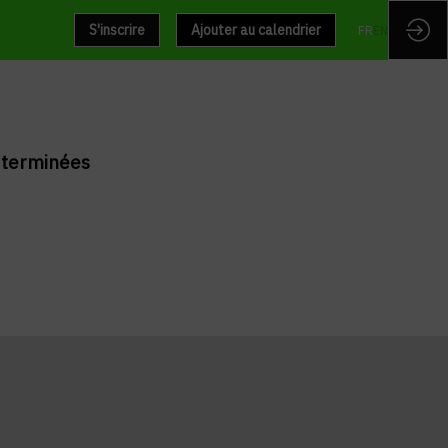
S'inscrire
Ajouter au calendrier
FR
EN
t terminées