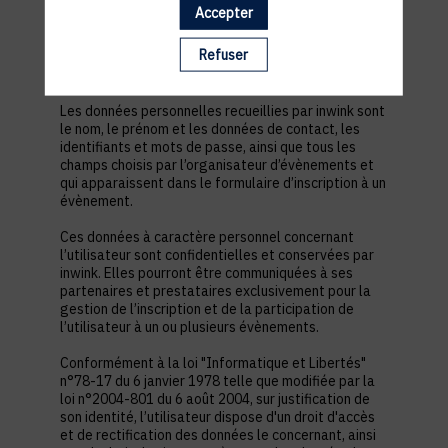
est nécessaire pour permettre à l’utilisateur de
Accepter
s’inscrire à un évènement, d’accéder au site d’un
évènement, et de consulter les informations
Refuser
relatives à l’organisation pratique et logistique d’un
évènement.
Les données personnelles recueillies par inwink sont
le nom, le prénom et les données de contact, les
identifiants et mots de passe, ainsi que tous les
champs choisis par l’organisateur d’évènements et
qui apparaissent dans le formulaire d’inscription à un
évènement.
Ces données à caractère personnel concernant
l’utilisateur sont confidentielles et conservées par
inwink. Elles pourront être communiquées à ses
partenaires et prestataires exclusivement pour la
gestion de l’inscription et de la participation de
l’utilisateur à un ou plusieurs évènements.
Conformément à la loi "Informatique et Libertés"
n°78-17 du 6 janvier 1978 telle que modifiée par la
loi n°2004-801 du 6 août 2004, sur justification de
son identité, l’utilisateur dispose d'un droit d'accès
et de rectification des données le concernant, ainsi