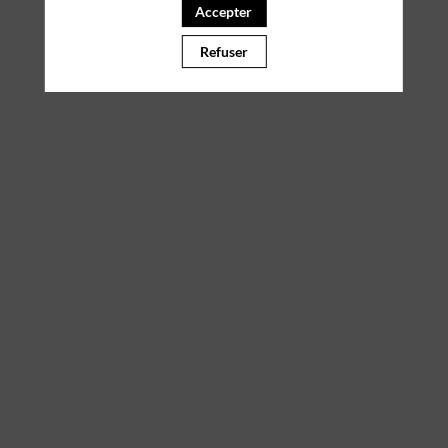
Accepter
Il manque du contenu : rafraichissez votre navigateur
Refuser