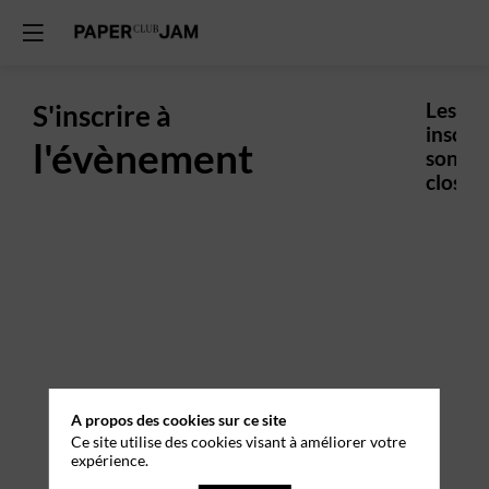
S'inscrire à
Les
inscrip
l'évènement
sont
closes.
A propos des cookies sur ce site
Ce site utilise des cookies visant à améliorer votre
expérience.