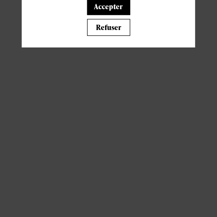
Accepter
Il manque du contenu : rafraichissez votre navigateur
Refuser