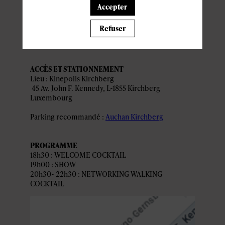
Accepter
pratiques
Refuser
ACCÈS ET STATIONNEMENT
Lieu : Kinepolis Kirchberg
45 Av. John F. Kennedy, L-1855 Kirchberg
Luxembourg
Parking recommandé :
Auchan Kirchberg
PROGRAMME
18h30 : WELCOME COCKTAIL
19h00 : SHOW
20h30- 22h30 : NETWORKING WALKING
COCKTAIL