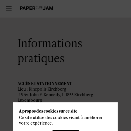
Informations
pratiques
ACCÈS ET STATIONNEMENT
Lieu : Kinepolis Kirchberg
45 Av. John F. Kennedy, L-1855 Kirchberg
Luxembourg
A propos des cookies sur ce site
Parking recommandé :
Auchan Kirchberg
Ce site utilise des cookies visant à améliorer
votre expérience.
PROGRAMME