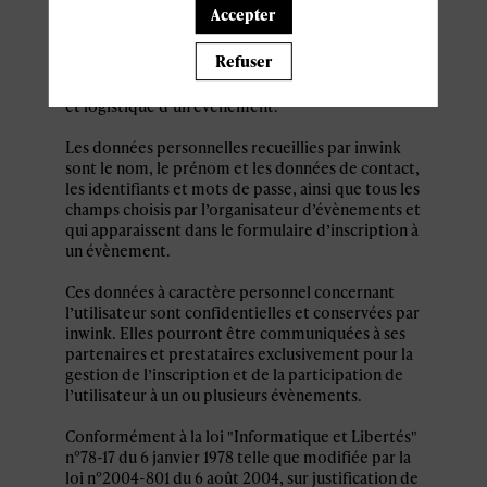
personnel par le système d’authentification
Accepter
inwink est nécessaire pour permettre à
l’utilisateur de s’inscrire à un évènement,
Refuser
d’accéder au site d’un évènement, et de consulter
les informations relatives à l’organisation pratique
et logistique d’un évènement.
Les données personnelles recueillies par inwink
sont le nom, le prénom et les données de contact,
les identifiants et mots de passe, ainsi que tous les
champs choisis par l’organisateur d’évènements et
qui apparaissent dans le formulaire d’inscription à
un évènement.
Ces données à caractère personnel concernant
l’utilisateur sont confidentielles et conservées par
inwink. Elles pourront être communiquées à ses
partenaires et prestataires exclusivement pour la
gestion de l’inscription et de la participation de
l’utilisateur à un ou plusieurs évènements.
Conformément à la loi "Informatique et Libertés"
n°78-17 du 6 janvier 1978 telle que modifiée par la
loi n°2004-801 du 6 août 2004, sur justification de