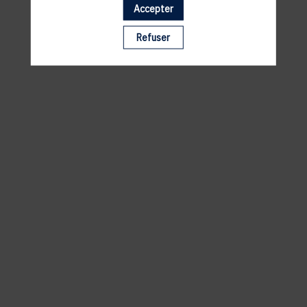
Accepter
Il manque du contenu : rafraichissez votre navigateur
Refuser