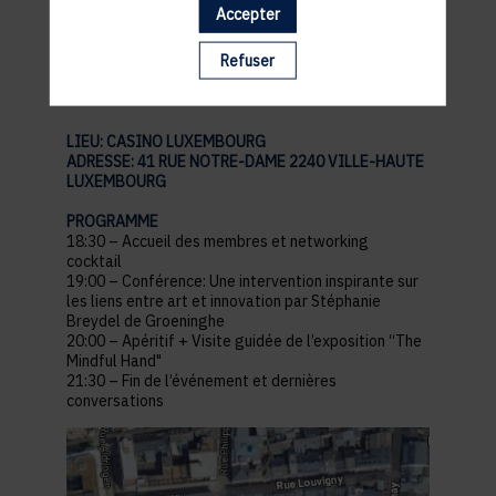
Accepter
pratiques
Refuser
LIEU: CASINO LUXEMBOURG
ADRESSE: 41 RUE NOTRE-DAME 2240 VILLE-HAUTE
LUXEMBOURG
PROGRAMME
18:30 – Accueil des membres et networking
cocktail
19:00 – Conférence: Une intervention inspirante sur
les liens entre art et innovation par Stéphanie
Breydel de Groeninghe
20:00 – Apéritif + Visite guidée de l’exposition “The
Mindful Hand"
21:30 – Fin de l’événement et dernières
conversations