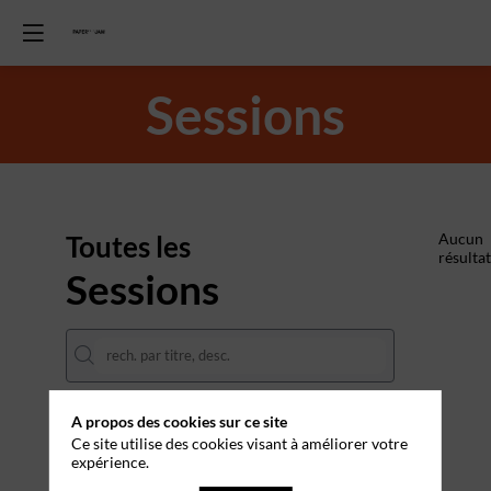
Sessions
Toutes les
Aucun
résultat
Sessions
A propos des cookies sur ce site
DATES
Ce site utilise des cookies visant à améliorer votre
expérience.
THÈMATIQUES