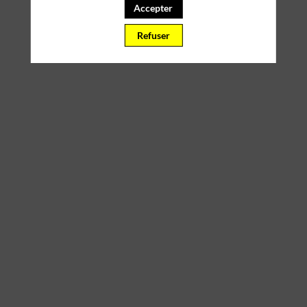
Accepter
PARTENAIRES
Refuser
Effacer tous les filtres