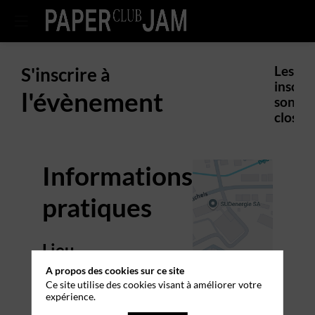
S'inscrire à
Les
inscrip
l'évènement
sont
closes.
Informations
pratiques
Lieu
A propos des cookies sur ce site
Centre culturel Kulturfabrik
Adresse : 116 Rue de
Ce site utilise des cookies visant à améliorer votre
Luxembourg,
4221 Esch-sur-
expérience.
Alzette, Luxembourg