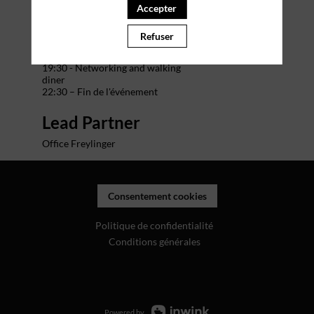
Accepter
Programme
Refuser
18:30 – Welcome cocktail
19:00 – Show
19:30 - Networking and walking
diner
22:30 – Fin de l'événement
Lead Partner
Office Freylinger
Consentement cookies
Politique de confidentialité
Conditions générales
Powered by