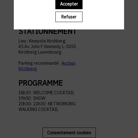
pratiques
Accepter
Refuser
ACCÈS ET
STATIONNEMENT
Lieu : Kinepolis Kirchberg
45 Av. John F. Kennedy, L-1855
Kirchberg Luxembourg
Parking recommandé :
Auchan
Kirchberg
PROGRAMME
18h30 : WELCOME COCKTAIL
19h00 : SHOW
20h30- 22h30 : NETWORKING
WALKING COCKTAIL
Consentement cookies