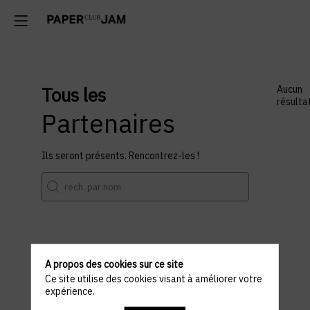
Tous les
Aucun
résulta
Partenaires
Ils seront présents. Rencontrez-les !
A propos des cookies sur ce site
Informations
Ce site utilise des cookies visant à améliorer votre
expérience.