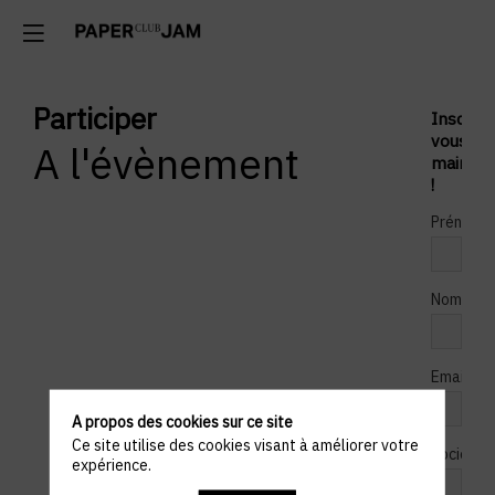
Participer
Inscrive
vous
A l'évènement
mainten
!
Prénom
*
Nom
*
Email
A propos des cookies sur ce site
Ce site utilise des cookies visant à améliorer votre
Société
expérience.