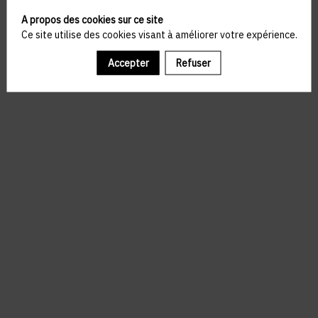
A propos des cookies sur ce site
Ce site utilise des cookies visant à améliorer votre expérience.
Accepter
Refuser
Il manque du contenu : rafraichissez votre navigateur