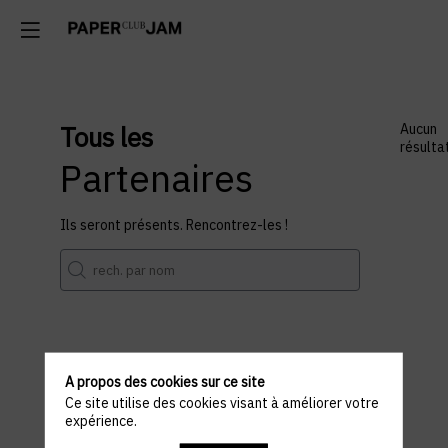
Tous les
Aucun
résulta
Partenaires
Ils seront présents. Rencontrez-les !
A propos des cookies sur ce site
Informations
Ce site utilise des cookies visant à améliorer votre
expérience.