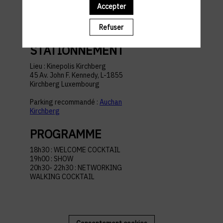
pratiques
Accepter
Refuser
ACCÈS ET
STATIONNEMENT
Lieu : Kinepolis Kirchberg
45 Av. John F. Kennedy, L-1855
Kirchberg Luxembourg
Parking recommandé :
Auchan
Kirchberg
PROGRAMME
18h30 : WELCOME COCKTAIL
19h00 : SHOW
20h30- 22h30 : NETWORKING
WALKING COCKTAIL