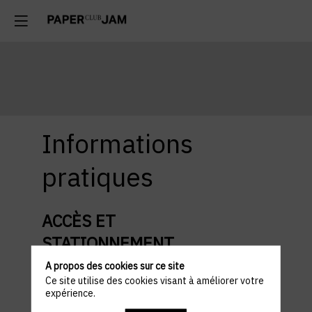
Informations
pratiques
ACCÈS ET
STATIONNEMENT
Lieu : Kinepolis Kirchberg
A propos des cookies sur ce site
45 Av. John F. Kennedy, L-1855
Ce site utilise des cookies visant à améliorer votre
Kirchberg Luxembourg
expérience.