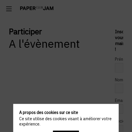
Participer
Inscrive
vous
A l'évènement
mainten
!
Prénom
*
Nom
*
Email
A propos des cookies sur ce site
Ce site utilise des cookies visant à améliorer votre
Société
expérience.