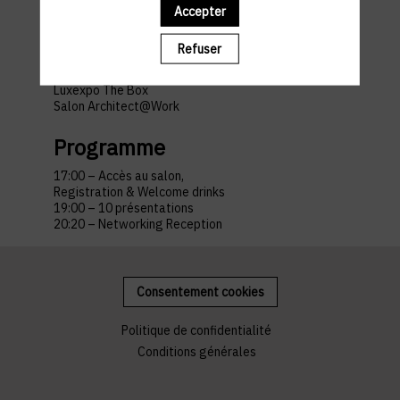
pratiques
Accepter
Refuser
Horaires et lieu
Luxexpo The Box
Salon Architect@Work
Programme
17:00 – Accès au salon,
Registration & Welcome drinks
19:00 – 10 présentations
20:20 – Networking Reception
Consentement cookies
Politique de confidentialité
Conditions générales