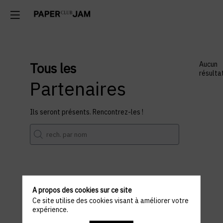
Tous les
Aucun
résulta
Partenaires
Ils seront présents. Rencontrez-les !
A propos des cookies sur ce site
Informations
Ce site utilise des cookies visant à améliorer votre
expérience.