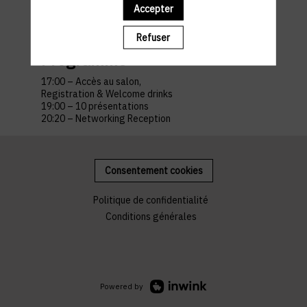
Accepter
Luxexpo The Box
Salon Architect@Work
Refuser
Programme
17:00 – Accès au salon,
Registration & Welcome drinks
19:00 – 10 présentations
20:20 – Networking Reception
Consentement cookies
Politique de confidentialité
Conditions générales
Powered by