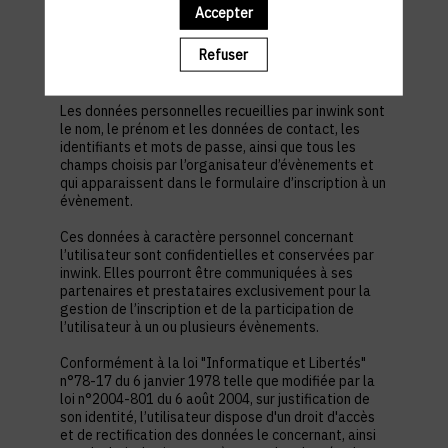
est nécessaire pour permettre à l’utilisateur de
Accepter
s’inscrire à un évènement, d’accéder au site d’un
évènement, et de consulter les informations
Refuser
relatives à l’organisation pratique et logistique d’un
évènement.
Les données personnelles recueillies par inwink sont
le nom, le prénom et les données de contact, les
identifiants et mots de passe, ainsi que tous les
champs choisis par l’organisateur d’évènements et
qui apparaissent dans le formulaire d’inscription à un
évènement.
Ces données à caractère personnel concernant
l’utilisateur sont confidentielles et conservées par
inwink. Elles pourront être communiquées à ses
partenaires et prestataires exclusivement pour la
gestion de l’inscription et de la participation de
l’utilisateur à un ou plusieurs évènements.
Conformément à la loi "Informatique et Libertés"
n°78-17 du 6 janvier 1978 telle que modifiée par la
loi n°2004-801 du 6 août 2004, sur justification de
son identité, l’utilisateur dispose d'un droit d'accès
et de rectification des données le concernant, ainsi