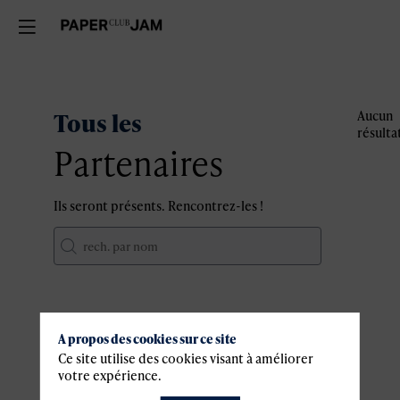
Tous les
Aucun
résulta
Partenaires
Ils seront présents. Rencontrez-les !
A propos des cookies sur ce site
Informations
Ce site utilise des cookies visant à améliorer
votre expérience.