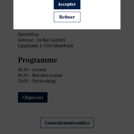
pratiques
Accepter
Refuser
Lieu
Sport4Lux
Adresse : 34 Rue Gabriel
Lippmann, L-5365 Munsbach
Programme
18:30 – Accueil
19:30 – Matches en pair
21:00 – Networking
Cliquez ici
Consentement cookies