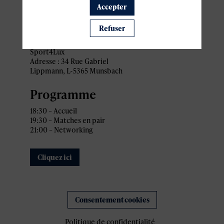
pratiques
Accepter
Refuser
Lieu
Sport4Lux
Adresse : 34 Rue Gabriel
Lippmann, L-5365 Munsbach
Programme
18:30 – Accueil
19:30 – Matches en pair
21:00 – Networking
Cliquez ici
Consentement cookies
Politique de confidentialité