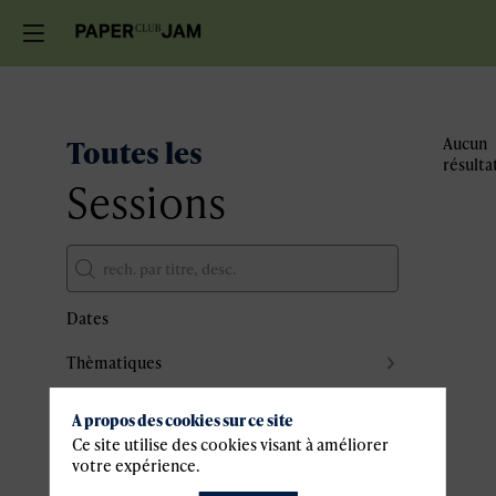
Toutes les
Aucun
résulta
Sessions
Dates
Thèmatiques
Partenaires
A propos des cookies sur ce site
Effacer tous les filtres
Ce site utilise des cookies visant à améliorer
votre expérience.