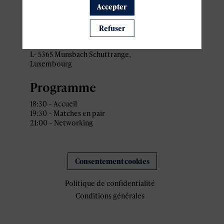
Lieu
Accepter
Sport4Lux
Refuser
Adresse: 34 Rue Gabriel
Lippmann
L-
5365 Munsbach Schuttrange,
Luxembourg
Programme
18:30 – Accueil
19:30 – Matches en pair
21:00 – Networking
Consentement cookies
Politique de confidentialité
Conditions générales