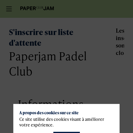
S'inscrire sur liste
Les
inscri
d'attente
sont
Paperjam Padel
closes.
Club
Informations
A propos des cookies sur ce site
pratiques
Ce site utilise des cookies visant à améliorer
votre expérience.