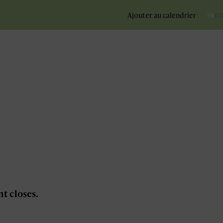
Ajouter au calendrier
FR
EN
nt closes.