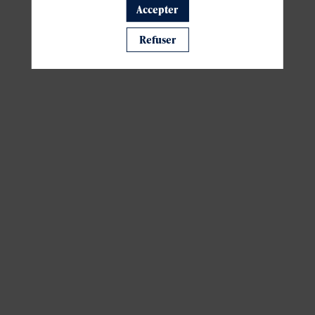
Accepter
Il manque du contenu : rafraichissez votre navigateur
Refuser