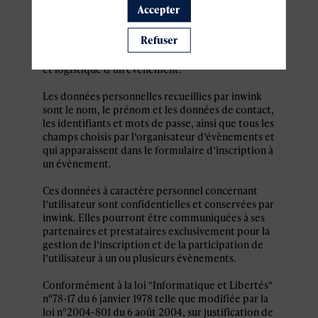
personnel par le système d’authentification
Accepter
inwink est nécessaire pour permettre à
l’utilisateur de s’inscrire à un évènement,
Refuser
d’accéder au site d’un évènement, et de consulter
les informations relatives à l’organisation pratique
et logistique d’un évènement.
Les données personnelles recueillies par inwink
sont le nom, le prénom et les données de contact,
les identifiants et mots de passe, ainsi que tous les
champs choisis par l’organisateur d’évènements et
qui apparaissent dans le formulaire d’inscription à
un évènement.
Ces données à caractère personnel concernant
l’utilisateur sont confidentielles et conservées par
inwink. Elles pourront être communiquées à ses
partenaires et prestataires exclusivement pour la
gestion de l’inscription et de la participation de
l’utilisateur à un ou plusieurs évènements.
Conformément à la loi "Informatique et Libertés"
n°78-17 du 6 janvier 1978 telle que modifiée par la
loi n°2004-801 du 6 août 2004, sur justification de