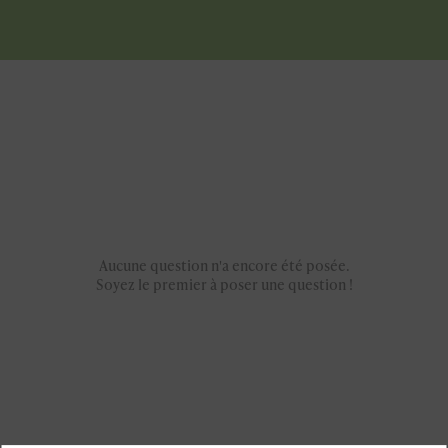
Aucune question n'a encore été posée.
Soyez le premier à poser une question !