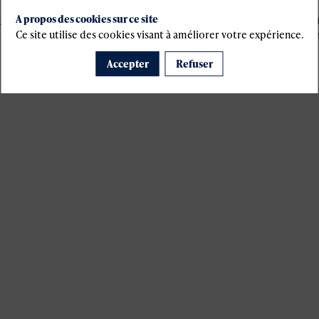
A propos des cookies sur ce site
 janvier 1978 telle que modifiée par la loi n°2004-801 du 6 août 2004, 
Ce site utilise des cookies visant à améliorer votre expérience.
 ainsi que du droit de s’opposer à ce que les données le concernant f
Accepter
Refuser
s