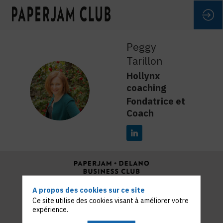
Peggy
Tarillon
Hollynx
PT
coaching
Fondatrice et
Coach
Paperjam™, Delano ™ and Maison Moderne™ sont des
A propos des cookies sur ce site
marques déposées et utilisées sous la license MM
Ce site utilise des cookies visant à améliorer votre
Publishing and Media S.A.
expérience.
Copyright 2022 © Maison Moderne