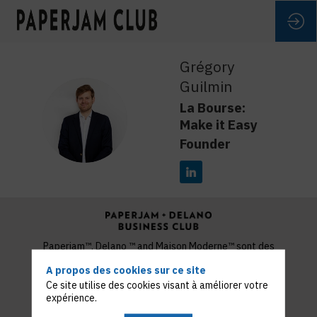
Grégory
Guilmin
La Bourse:
GG
Make it Easy
Founder
Paperjam™, Delano ™ and Maison Moderne™ sont des
marques déposées et utilisées sous la license MM
A propos des cookies sur ce site
Publishing and Media S.A.
Ce site utilise des cookies visant à améliorer votre
Copyright 2022 © Maison Moderne
expérience.
Politique de confidentialité