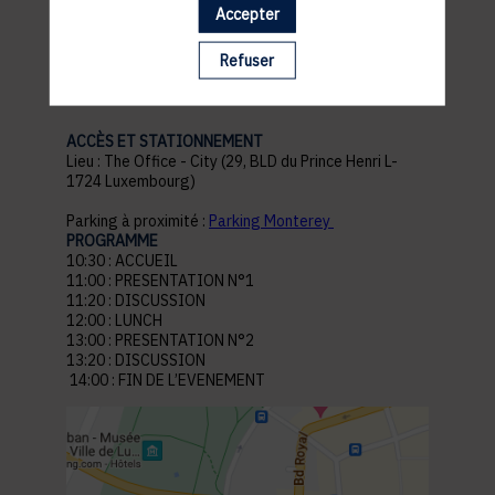
Accepter
pratiques
Refuser
ACCÈS ET STATIONNEMENT
Lieu : The Office - City (29, BLD du Prince Henri L-
1724 Luxembourg)
Parking à proximité :
Parking Monterey
PROGRAMME
10:30 : ACCUEIL
11:00 : PRESENTATION N°1
11:20 : DISCUSSION
12:00 : LUNCH
13:00 : PRESENTATION N°2
13:20 : DISCUSSION
14:00 : FIN DE L’EVENEMENT