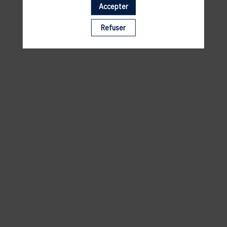
Accepter
Il manque du contenu : rafraichissez votre navigateur
Refuser