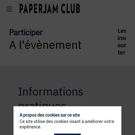
Participer
Les
inscrip
A l'évènement
sont
termi
Informations
pratiques
A propos des cookies sur ce site
Ce site utilise des cookies visant à améliorer votre
expérience.
ACCÈS ET STATIONNEMENT