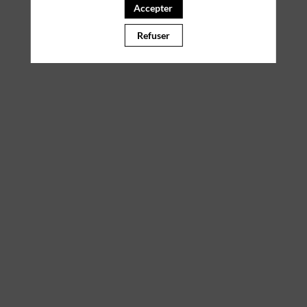
Accepter
Il manque du contenu : rafraichissez votre navigateur
Refuser