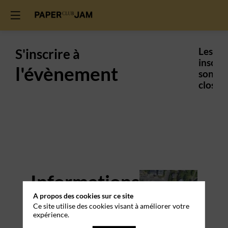
S'inscrire à
Les
inscrip
l'évènement
sont
closes.
Informations
A propos des cookies sur ce site
pratiques
Ce site utilise des cookies visant à améliorer votre
expérience.