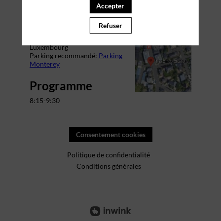
Lieu
Accepter
The Office Charlotte
Refuser
Adresse: 29 Bd Grande-Duchesse
Charlotte,
1331 Belair
Luxembourg
Parking recommandé:
Parking
Monterey
Programme
8:15-9:30
Consentement cookies
Politique de confidentialité
Conditions générales