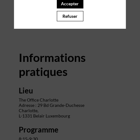
Accepter
PARTENAIRES
Refuser
Effacer tous les filtres
Informations
pratiques
Lieu
The Office Charlotte
Adresse : 29 Bd Grande-Duchesse
Charlotte,
L-1331 Belair Luxembourg
Programme
8:15-9:30