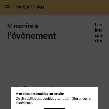
S'inscrire à
Les
inscrip
l'évènement
sont
closes.
Informations
A propos des cookies sur ce site
pratiques
Ce site utilise des cookies visant à améliorer votre
expérience.