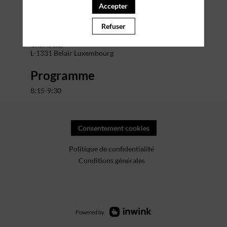
Accepter
Lieu
Refuser
The Office Charlotte
Adresse : 29 Bd Grande-Duchesse
Charlotte,
L-1331 Belair Luxembourg
Programme
8:15-9:30
Consentement cookies
Politique de confidentialité
Conditions générales
Powered by