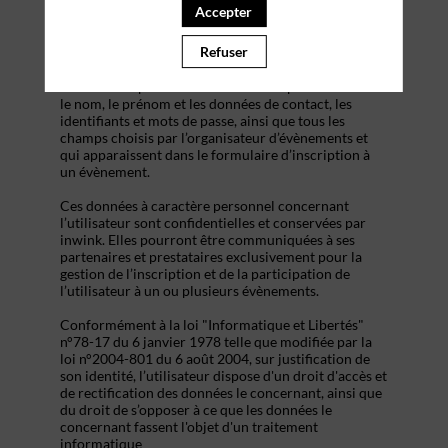
s’inscrire à un évènement, d’accéder au site d’un
Accepter
évènement, et de consulter les informations relatives
à l’organisation pratique et logistique d’un
Refuser
évènement.
Les données personnelles recueillies par inwink sont
le nom, le prénom et les données de contact, les
identifiants et mots de passe, ainsi que tous les
champs choisis par l’organisateur d’évènements et
qui apparaissent dans le formulaire d’inscription à
un évènement.
Ces données à caractère personnel concernant
l’utilisateur sont confidentielles et conservées par
inwink. Elles pourront être communiquées à ses
partenaires et prestataires exclusivement pour la
gestion de l’inscription et de la participation de
l’utilisateur à un ou plusieurs évènements.
Conformément à la loi "Informatique et Libertés"
n°78-17 du 6 janvier 1978 telle que modifiée par la
loi n°2004-801 du 6 août 2004, sur justification de
son identité, l’utilisateur dispose d'un droit d'accès et
de rectification des données le concernant, ainsi que
du droit de s’opposer à ce que les données le
concernant fassent l'objet d'un traitement
informatique