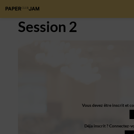
Session 2
Vous devez être inscrit et c
Déja inscrit ? Connectez-v