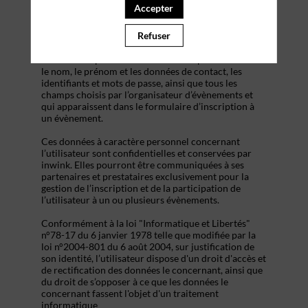
s’inscrire à un évènement, d’accéder au site d’un
Accepter
évènement, et de consulter les informations relatives
à l’organisation pratique et logistique d’un
Refuser
évènement.
Les données personnelles recueillies par inwink sont
le nom, le prénom et les données de contact, les
identifiants et mots de passe, ainsi que tous les
champs choisis par l’organisateur d’évènements et
qui apparaissent dans le formulaire d’inscription à
un évènement.
Ces données à caractère personnel concernant
l’utilisateur sont confidentielles et conservées par
inwink. Elles pourront être communiquées à ses
partenaires et prestataires exclusivement pour la
gestion de l’inscription et de la participation de
l’utilisateur à un ou plusieurs évènements.
Conformément à la loi "Informatique et Libertés"
n°78-17 du 6 janvier 1978 telle que modifiée par la
loi n°2004-801 du 6 août 2004, sur justification de
son identité, l’utilisateur dispose d'un droit d'accès et
de rectification des données le concernant, ainsi que
du droit de s’opposer à ce que les données le
concernant fassent l'objet d'un traitement
informatique