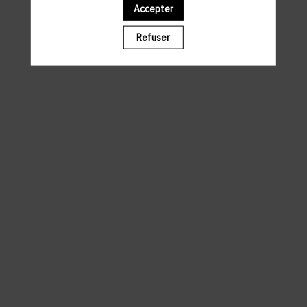
Accepter
Il manque du contenu : rafraichissez votre navigateur
Refuser