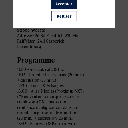
pratiques
Accepter
Refuser
Lieu
Stibbe Avocats
Adresse : 26 Bd Friedrich Wilhelm
Raiffeisen, 2411 Gasperich
Luxembourg
Programme
11:30 – Accueil, café & thé
11:45 – Premier intervenant (20 min.)
+ discussion (25 min.)
12:30 – Lunch & échanges
13:00 – Alizé Nicolas (Proximus NXT)
: “Réinventer sa marque tech sans
trahir son ADN : innovation,
confiance et alignement dans un
monde en perpétuelle mutation”
(20 min.) + discussion (25 min.)
13:45 – Espresso & Back-to-work