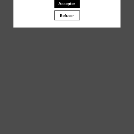
Accepter
Il manque du contenu : rafraichissez votre navigateur
Refuser